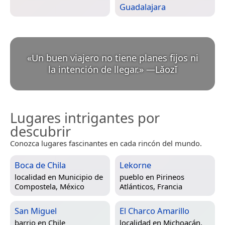
Guadalajara
«
Un buen viajero no tiene planes fijos ni
la intención de llegar.
»
—
Lǎozǐ
Lugares intrigantes por
descubrir
Conozca lugares fascinantes en cada rincón del mundo.
Boca de Chila
Lekorne
localidad en
Municipio de
pueblo en
Pirineos
Compostela, México
Atlánticos, Francia
San Miguel
El Charco Amarillo
barrio en
Chile
localidad en
Michoacán,