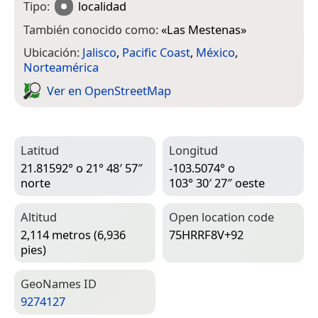
Tipo:
localidad
También conocido como:
«
Las Mestenas
»
Ubicación:
Jalisco
,
Pacific Coast
,
México
,
Norteamérica
Ver en Open­Street­Map
Latitud
Longitud
21.81592° o 21° 48′ 57″
-103.5074° o
norte
103° 30′ 27″ oeste
Altitud
Open location code
2,114 metros (6,936
75HRRF8V+92
pies)
Geo­Names ID
9274127