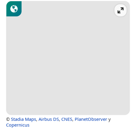
©
Stadia Maps
,
Airbus DS
,
CNES
,
PlanetObserver
y
Copernicus