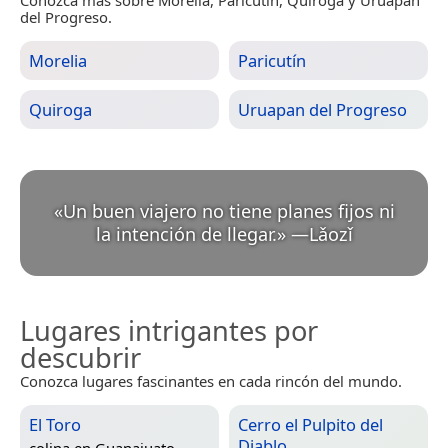
Conozca más sobre Morelia, Paricutín, Quiroga y Uruapan
del Progreso.
Morelia
Paricutín
Quiroga
Uruapan del Progreso
«
Un buen viajero no tiene planes fijos ni
la intención de llegar.
»
—
Lǎozǐ
Lugares intrigantes por
descubrir
Conozca lugares fascinantes en cada rincón del mundo.
El Toro
Cerro el Pulpito del
Diablo
colina en
Guanajuato,