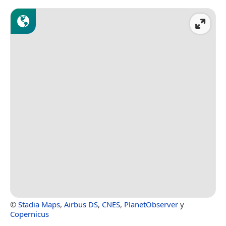
©
Stadia Maps
,
Airbus DS
,
CNES
,
PlanetObserver
y
Copernicus