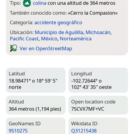
Tipo:
colina
con una altitud de 364 metros
También conocido como:
«
Cerro la Compasion
»
Categoría:
accidente geográfico
Ubicación:
Municipio de Aguililla
,
Michoacán
,
Pacific Coast
,
México
,
Norteamérica
Ver en Open­Street­Map
Latitud
Longitud
18.98471° o 18° 59′ 5″
-102.72644° o
norte
102° 43′ 35″ oeste
Altitud
Open location code
364 metros (1,194 pies)
75CVX7MF+VC
Geo­Names ID
Wiki­data ID
9510275
Q31215438