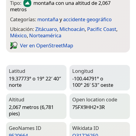
Tipo:
montaña
con una altitud de 2,067
metros
Categorías:
montaña
y
accidente geográfico
Ubicación:
Zitácuaro
,
Michoacán
,
Pacific Coast
,
México
,
Norteamérica
Ver en Open­Street­Map
Latitud
Longitud
19.37773° o 19° 22′ 40″
-100.44791° o
norte
100° 26′ 53″ oeste
Altitud
Open location code
2,067 metros (6,781
75FX9HH2+3R
pies)
Geo­Names ID
Wiki­data ID
9520664
Q31726250