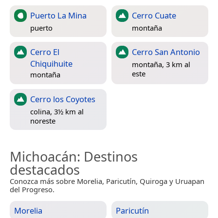
Puerto La Mina
Cerro Cuate
puerto
montaña
Cerro El
Cerro San Antonio
Chiquihuite
montaña, 3 km al
este
montaña
Cerro los Coyotes
colina, 3½ km al
noreste
Michoacán
: Destinos
destacados
Conozca más sobre Morelia, Paricutín, Quiroga y Uruapan
del Progreso.
Morelia
Paricutín