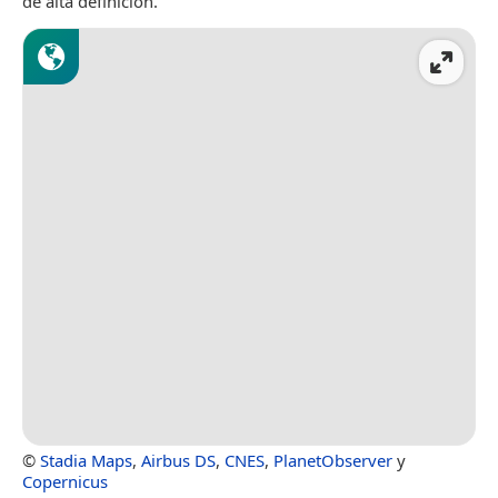
de alta definición.
©
Stadia Maps
,
Airbus DS
,
CNES
,
PlanetObserver
y
Copernicus