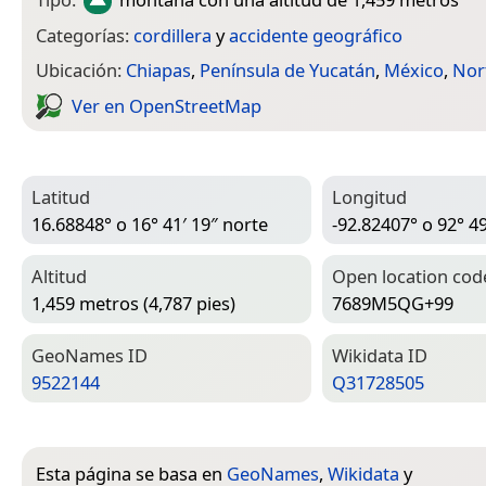
Categorías:
cordillera
y
accidente geográfico
Ubicación:
Chiapas
,
Península de Yucatán
,
México
,
Nor
Ver en Open­Street­Map
Latitud
Longitud
16.68848° o 16° 41′ 19″ norte
-92.82407° o 92° 49
Altitud
Open location cod
1,459 metros (4,787 pies)
7689M5QG+99
Geo­Names ID
Wiki­data ID
9522144
Q31728505
Esta página se basa en
GeoNames
,
Wikidata
y