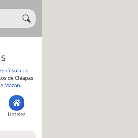
as
Península de
ltos de Chiapas
de
Mazan
.
Hoteles