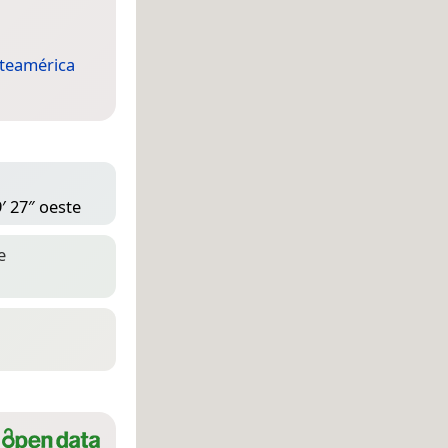
teamérica
′ 27″ oeste
e