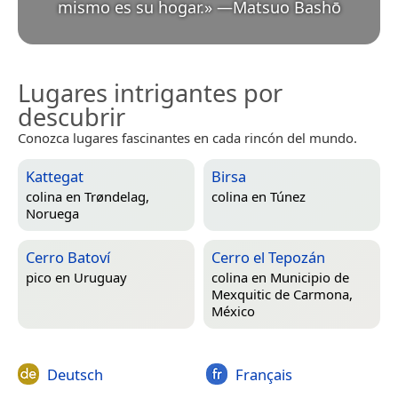
mismo es su hogar.
»
—
Matsuo Bashō
Lugares intrigantes por
descubrir
Conozca lugares fascinantes en cada rincón del mundo.
Kattegat
Birsa
colina en
Trøndelag,
colina en
Túnez
Noruega
Cerro Batoví
Cerro el Tepozán
pico en
Uruguay
colina en
Municipio de
Mexquitic de Carmona,
México
Deutsch
Français