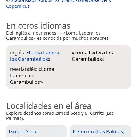
©
Stadia Maps
,
Airbus DS
,
CNES
,
PlanetObserver
y
Copernicus
En otros idiomas
Del inglés al neerlandés — «Loma Ladera los
Garambullos» es conocida por muchos nombres.
inglés:
«
Loma Ladera
«
Loma Ladera los
los Garambullos
»
Garambullos
»
neerlandés:
«
Loma
Ladera los
Garambullos
»
Localidades en el área
Explore destinos como Ismael Soto y El Cerrito (Las
Palmas).
Ismael Soto
El Cerrito (Las Palmas)