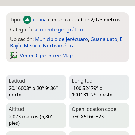
Tipo:
colina
con una altitud de 2,073 metros
Categoría:
accidente geográfico
Ubicación:
Municipio de Jerécuaro
,
Guanajuato
,
El
Bajío
,
México
,
Norteamérica
Ver en Open­Street­Map
Latitud
Longitud
20.16003° o 20° 9′ 36″
-100.52479° o
norte
100° 31′ 29″ oeste
Altitud
Open location code
2,073 metros (6,801
75GX5F6G+23
pies)