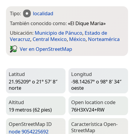
Tipo:
localidad
También conocido como:
«
El Dique Maria
»
Ubicación:
Municipio de Pánuco
,
Estado de
Veracruz
,
Central Mexico
,
México
,
Norteamérica
Ver en Open­Street­Map
Latitud
Longitud
21.95209° o 21° 57′ 8″
-98.14267° o 98° 8′ 34″
norte
oeste
Altitud
Open location code
19 metros (62 pies)
76H3XV24+RW
Open­Street­Map ID
Característica Open­
Street­Map
node 9054225692