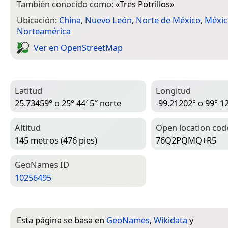
También conocido como:
«
Tres Potrillos
»
Ubicación:
China
,
Nuevo León
,
Norte de México
,
Méxic
Norteamérica
Ver en Open­Street­Map
Latitud
Longitud
25.73459° o 25° 44′ 5″ norte
-99.21202° o 99° 12
Altitud
Open location cod
145 metros (476 pies)
76Q2PQMQ+R5
Geo­Names ID
10256495
Esta página se basa en
GeoNames
,
Wikidata
y