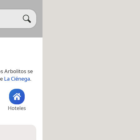
os Arbolitos se
de
La Ciénega
.
Hoteles