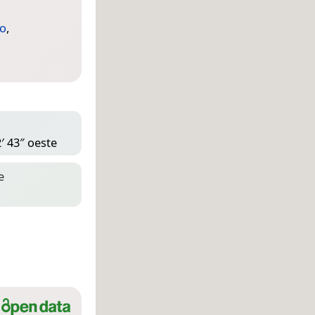
o
,
′ 43″ oeste
e