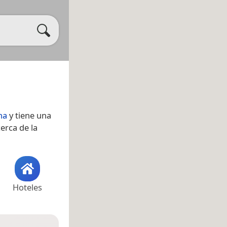
na
y tiene una
erca de la
Hoteles