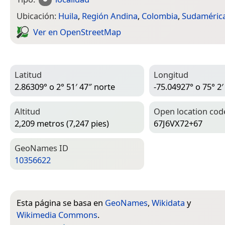
Ubicación:
Huila
,
Región Andina
,
Colombia
,
Sudaméric
Ver en Open­Street­Map
Latitud
Longitud
2.86309° o 2° 51′ 47″ norte
-75.04927° o 75° 2′
Altitud
Open location cod
2,209 metros (7,247 pies)
67J6VX72+67
Geo­Names ID
10356622
Esta página se basa en
GeoNames
,
Wikidata
y
Wikimedia Commons
.