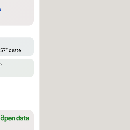
a
 57″ oeste
e