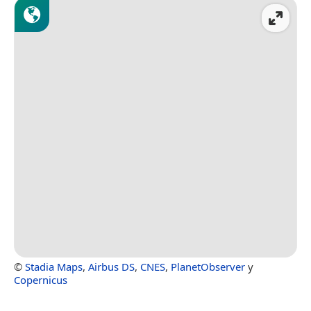
©
Stadia Maps
,
Airbus DS
,
CNES
,
PlanetObserver
y
Copernicus