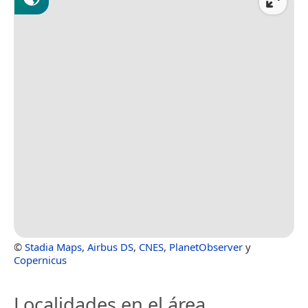
©
Stadia Maps
,
Airbus DS
,
CNES
,
PlanetObserver
y
Copernicus
Localidades en el área