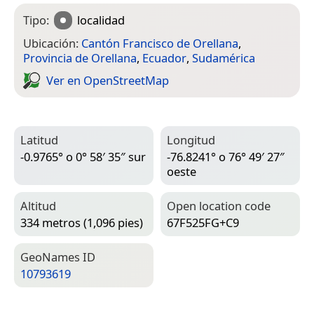
Tipo:
localidad
Ubicación:
Cantón Francisco de Orellana
,
Provincia de Orellana
,
Ecuador
,
Sudamérica
Ver en Open­Street­Map
Latitud
Longitud
-0.9765° o 0° 58′ 35″ sur
-76.8241° o 76° 49′ 27″
oeste
Altitud
Open location code
334 metros (1,096 pies)
67F525FG+C9
Geo­Names ID
10793619