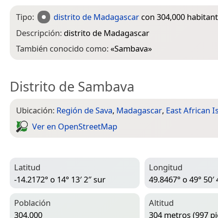
Tipo:
distrito de Madagascar
con 304,000 habitan
Descripción:
distrito de Madagascar
También conocido como:
«
Sambava
»
Distrito de Sambava
Ubicación:
Región de Sava
,
Madagascar
,
East African I
Ver en Open­Street­Map
Latitud
Longitud
-14.2172° o 14° 13′ 2″ sur
49.8467° o 49° 50′ 
Población
Altitud
304,000
304 metros (997 pi