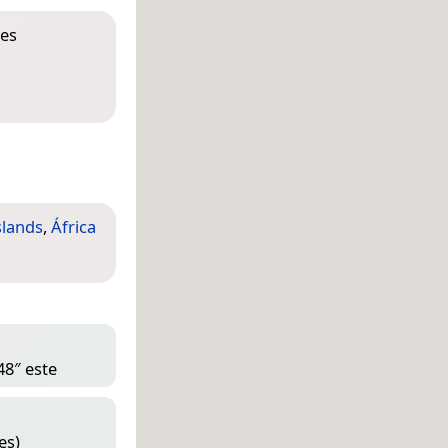
tes
slands
,
África
48″ este
es)