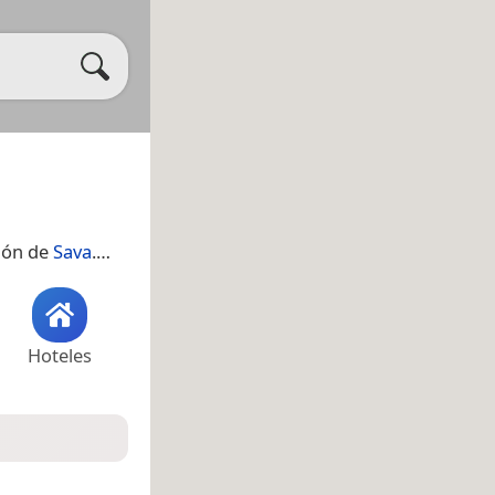
gión de
Sava
.​​…
Hoteles