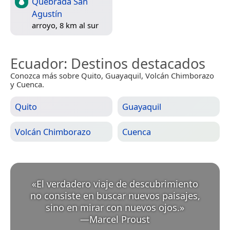
Quebrada San
Agustín
arroyo, 8 km al sur
Ecuador
: Destinos destacados
Conozca más sobre Quito, Guayaquil, Volcán Chimborazo
y Cuenca.
Quito
Guayaquil
Volcán Chimborazo
Cuenca
«
El verdadero viaje de descubrimiento
no consiste en buscar nuevos paisajes,
sino en mirar con nuevos ojos.
»
—
Marcel Proust