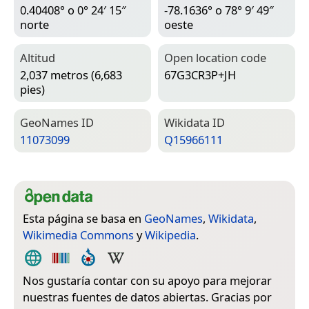
0.40408° o 0° 24′ 15″
-78.1636° o 78° 9′ 49″
norte
oeste
Altitud
Open location code
2,037 metros (6,683
67G3CR3P+JH
pies)
Geo­Names ID
Wiki­data ID
11073099
Q15966111
Esta página se basa en
GeoNames
,
Wikidata
,
Wikimedia Commons
y
Wikipedia
.
Nos gustaría contar con su apoyo para mejorar
nuestras fuentes de datos abiertas. Gracias por