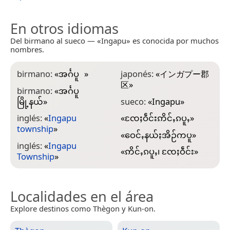
En otros idiomas
Del birmano al sueco — «Ingapu» es conocida por muchos
nombres.
birmano:
«
အင်္ဂပူ
»
japonés:
«
インガプー郡
区
»
birmano:
«
အင်္ဂပူ
မြို့နယ်
»
sueco:
«
Ingapu
»
inglés:
«
Ingapu
«
ၸႄႈဝဵင်းဢိင်ႇၵပူႇ
»
township
»
«
ဝေင်ꩻနယ်ႏအိဉ်ကပူ
»
inglés:
«
Ingapu
«
ဢိင်ႇၵပူႇ၊ ၸႄႈဝဵင်း
»
Township
»
Localidades en el área
Explore destinos como Thègon y Kun-on.