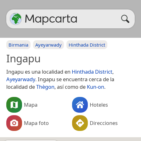
Birmania
Ayeyarwady
Hinthada District
Ingapu
Ingapu es una localidad en
Hinthada District
,
Ayeyarwady
. Ingapu se encuentra cerca de la
localidad de
Thègon
, así como de
Kun-on
.
Mapa
Hoteles
Mapa foto
Direcciones