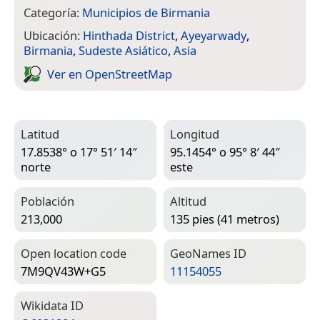
Categoría:
Municipios de Birmania
Ubicación:
Hinthada District
,
Ayeyarwady
,
Birmania
,
Sudeste Asiático
,
Asia
Ver en Open­Street­Map
Latitud
Longitud
17.8538° o 17° 51′ 14″
95.1454° o 95° 8′ 44″
norte
este
Población
Altitud
213,000
135 pies (41 metros)
Open location code
Geo­Names ID
7M9QV43W+G5
11154055
Wiki­data ID