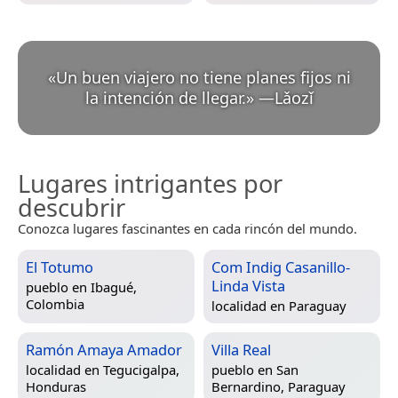
«
Un buen viajero no tiene planes fijos ni
la intención de llegar.
»
—
Lǎozǐ
Lugares intrigantes por
descubrir
Conozca lugares fascinantes en cada rincón del mundo.
El Totumo
Com Indig Casanillo-
Linda Vista
pueblo en
Ibagué,
Colombia
localidad en
Paraguay
Ramón Amaya Amador
Villa Real
localidad en
Tegucigalpa,
pueblo en
San
Honduras
Bernardino, Paraguay