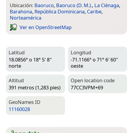
Ubicación:
Baoruco
,
Baoruco (D. M.).
,
La Ciénaga
,
Barahona
,
República Dominicana
,
Caribe
,
Norteamérica
Ver en Open­Street­Map
Latitud
Longitud
18.0856° o 18° 5′ 8″
-71.1166° o 71° 6′ 60″
norte
oeste
Altitud
Open location code
391 metros (1,283 pies)
77CC3VPM+69
Geo­Names ID
11160028