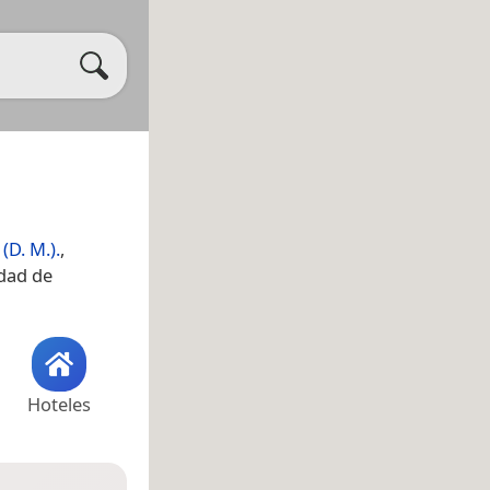
(D. M.).
,
idad de
Hoteles