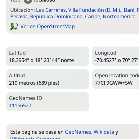
Ubicación:
Las Carreras
,
Villa Fundación (D. M.).
,
Baní
,
Peravia
,
República Dominicana
,
Caribe
,
Norteamérica
Ver en Open­Street­Map
Latitud
Longitud
18.3954° o 18° 23′ 44″ norte
-70.4527° o 70° 27′
Altitud
Open location cod
210 metros (689 pies)
77CF9GWW+5W
Geo­Names ID
11166527
Esta página se basa en
GeoNames
,
Wikidata
y