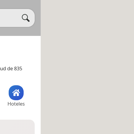
tud de 835
Hoteles