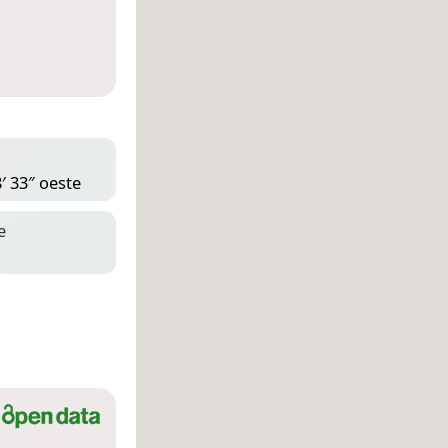
′ 33″ oeste
e