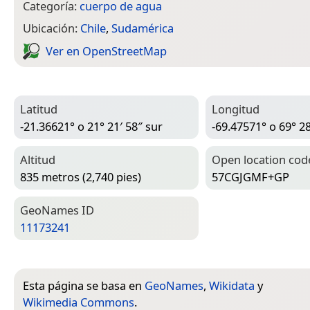
Categoría:
cuerpo de agua
Ubicación:
Chile
,
Sudamérica
Ver en Open­Street­Map
Latitud
Longitud
-21.36621° o 21° 21′ 58″ sur
-69.47571° o 69° 28
Altitud
Open location cod
835 metros (2,740 pies)
57CGJGMF+GP
Geo­Names ID
11173241
Esta página se basa en
GeoNames
,
Wikidata
y
Wikimedia Commons
.