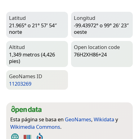
Latitud
Longitud
21.965° o 21° 57′ 54″
-99.43972° o 99° 26′ 23″
norte
oeste
Altitud
Open location code
1,349 metros (4,426
76H2XH86+24
pies)
Geo­Names ID
11203269
Esta página se basa en
GeoNames
,
Wikidata
y
Wikimedia Commons
.