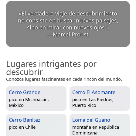
«
El verdadero viaje de descubrimiento
no consiste en buscar nuevos paisajes,
sino en mirar con nuevos ojos.
»
—
Marcel Proust
Lugares intrigantes por
descubrir
Conozca lugares fascinantes en cada rincón del mundo.
Cerro Grande
Cerro El Asomante
pico en
Michoacán,
pico en
Las Piedras,
México
Puerto Rico
Cerro Benítez
Loma del Guano
pico en
Chile
montaña en
República
Dominicana