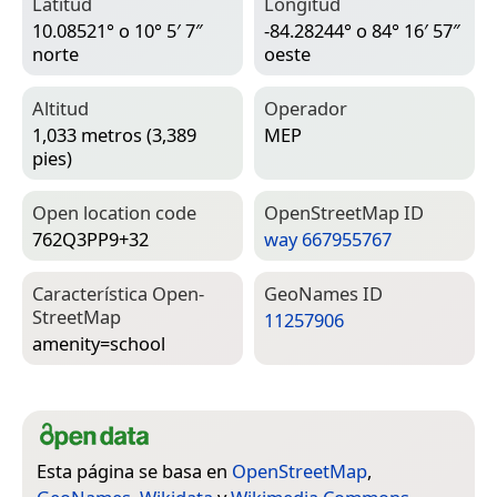
Latitud
Longitud
10.08521° o 10° 5′ 7″
-84.28244° o 84° 16′ 57″
norte
oeste
Altitud
Operador
1,033 metros (3,389
MEP
pies)
Open location code
Open­Street­Map ID
762Q3PP9+32
way 667955767
Característica Open­
Geo­Names ID
Street­Map
11257906
amenity=­school
Esta página se basa en
OpenStreetMap
,