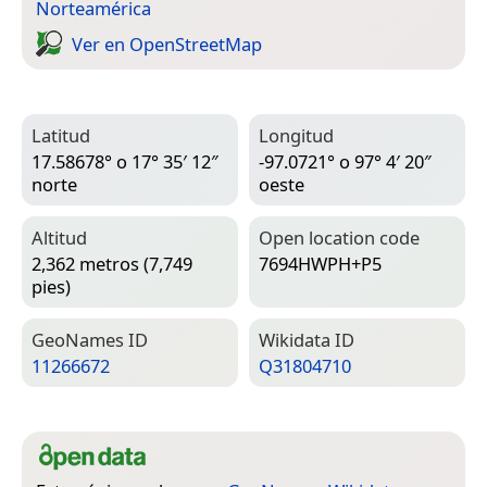
Norteamérica
Ver en Open­Street­Map
Latitud
Longitud
17.58678° o 17° 35′ 12″
-97.0721° o 97° 4′ 20″
norte
oeste
Altitud
Open location code
2,362 metros (7,749
7694HWPH+P5
pies)
Geo­Names ID
Wiki­data ID
11266672
Q31804710