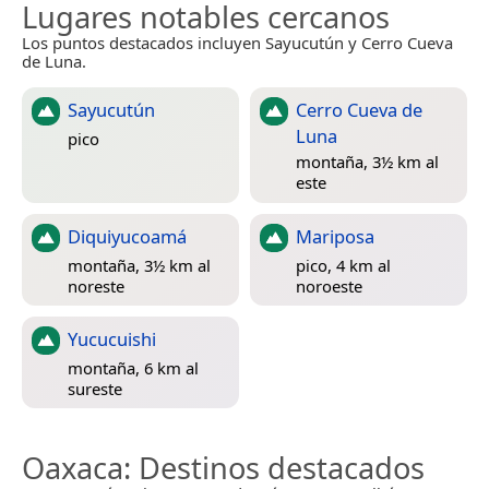
Lugares notables cercanos
Los puntos destacados incluyen Sayucutún y Cerro Cueva
de Luna.
Sayucutún
Cerro Cueva de
Luna
pico
montaña, 3½ km al
este
Diquiyucoamá
Mariposa
montaña, 3½ km al
pico, 4 km al
noreste
noroeste
Yucucuishi
montaña, 6 km al
sureste
Oaxaca
: Destinos destacados