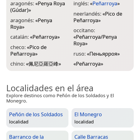
aragonés:
«
Penya Roya
inglés:
«
Peñarroya
»
(Gúdar)
»
neerlandés:
«
Pico de
aragonés:
«
Penya
Peñarroya
»
Roya
»
occitano:
catalán:
«
Peñarroya
»
«
Peñarroya/Penya
Roya
»
checo:
«
Pico de
Peñarroya
»
ruso:
«
Пеньярроя
»
chino:
«
佩尼亞羅亞峰
»
«
Peñarroya
»
Localidades en el área
Explore destinos como Peñón de los Soldados y El
Monegro.
Peñón de los Soldados
El Monegro
localidad
localidad
Barranco de la
Calle Barracas