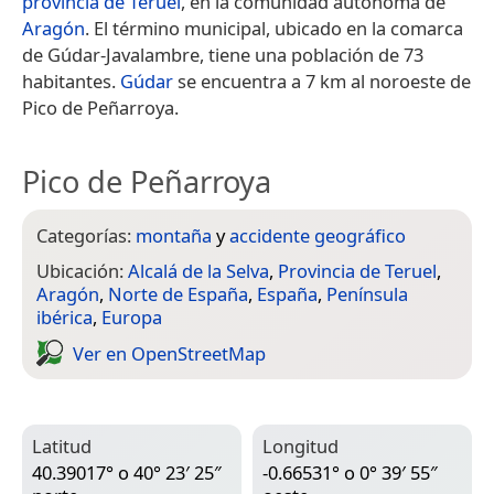
provincia de Teruel
, en la comunidad autónoma de
Aragón
. El término municipal, ubicado en la comarca
de Gúdar-Javalambre, tiene una población de 73
habitantes.
Gúdar
se encuentra a 7 km al noroeste de
Pico de Peñarroya.
Pico de Peñarroya
Categorías:
montaña
y
accidente geográfico
Ubicación:
Alcalá de la Selva
,
Provincia de Teruel
,
Aragón
,
Norte de España
,
España
,
Península
ibérica
,
Europa
Ver en Open­Street­Map
Latitud
Longitud
40.39017° o 40° 23′ 25″
-0.66531° o 0° 39′ 55″