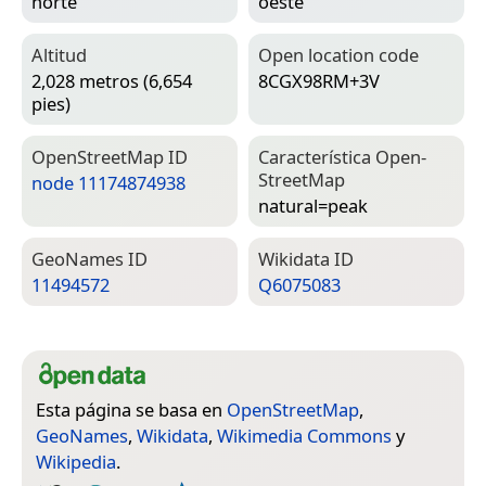
norte
oeste
Altitud
Open location code
2,028 metros (6,654
8CGX98RM+3V
pies)
Open­Street­Map ID
Característica Open­
Street­Map
node 11174874938
natural=­peak
Geo­Names ID
Wiki­data ID
11494572
Q6075083
Esta página se basa en
OpenStreetMap
,
GeoNames
,
Wikidata
,
Wikimedia Commons
y
Wikipedia
.