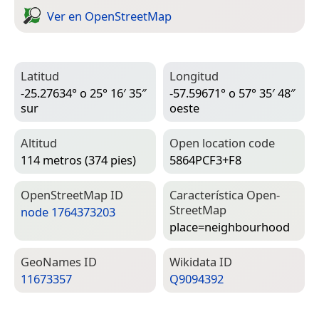
Ver en Open­Street­Map
Latitud
Longitud
-25.27634° o 25° 16′ 35″
-57.59671° o 57° 35′ 48″
sur
oeste
Altitud
Open location code
114 metros (374 pies)
5864PCF3+F8
Open­Street­Map ID
Característica Open­
Street­Map
node 1764373203
place=­neighbourhood
Geo­Names ID
Wiki­data ID
11673357
Q9094392