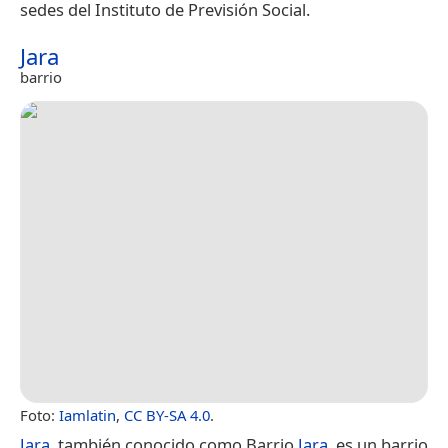
sedes del Instituto de Previsión Social.
Jara
barrio
Foto:
Iamlatin
,
CC BY-SA 4.0
.
Jara
, también conocido como Barrio
Jara
, es un barrio