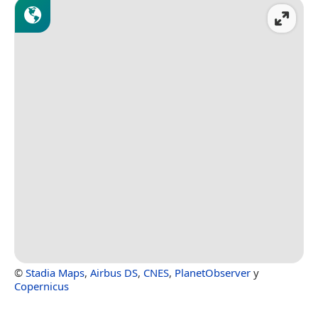
©
Stadia Maps
,
Airbus DS
,
CNES
,
PlanetObserver
y
Copernicus