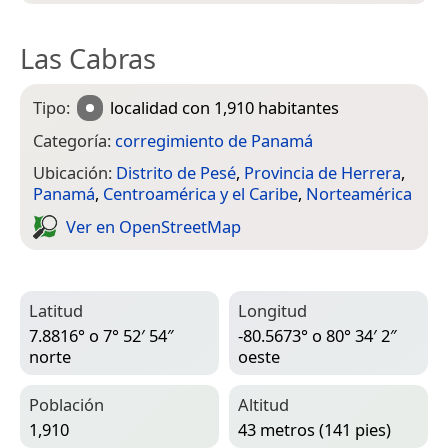
Las Cabras
Tipo:
localidad
con 1,910 habitantes
Categoría:
corregimiento de Panamá
Ubicación:
Distrito de Pesé
,
Provincia de Herrera
,
Panamá
,
Centroamérica y el Caribe
,
Norteamérica
Ver en Open­Street­Map
Latitud
Longitud
7.8816° o 7° 52′ 54″
-80.5673° o 80° 34′ 2″
norte
oeste
Población
Altitud
1,910
43 metros (141 pies)