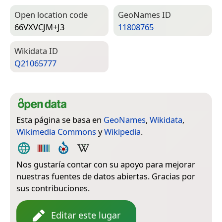
Open location code
Geo­Names ID
66VXVCJM+J3
11808765
Wiki­data ID
Q21065777
Esta página se basa en
GeoNames
,
Wikidata
,
Wikimedia Commons
y
Wikipedia
.
Nos gustaría contar con su apoyo para mejorar
nuestras fuentes de datos abiertas. Gracias por
sus contribuciones.
Editar este lugar