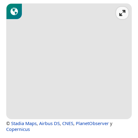
©
Stadia Maps
,
Airbus DS
,
CNES
,
PlanetObserver
y
Copernicus