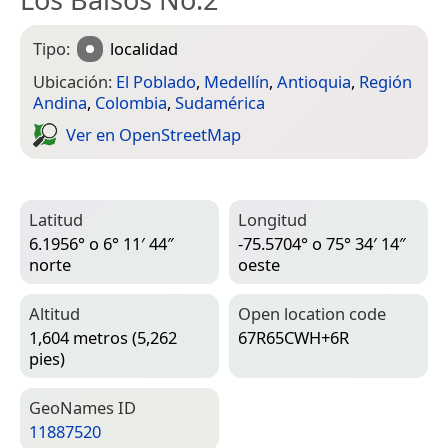
Tipo:
localidad
Ubicación:
El Poblado
,
Medellín
,
Antioquia
,
Región
Andina
,
Colombia
,
Sudamérica
Ver en Open­Street­Map
Latitud
Longitud
6.1956° o 6° 11′ 44″
-75.5704° o 75° 34′ 14″
norte
oeste
Altitud
Open location code
1,604 metros (5,262
67R65CWH+6R
pies)
Geo­Names ID
11887520