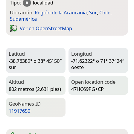
Tipo:
localidad
Ubicación:
Región de la Araucanía
,
Sur
,
Chile
,
Sudamérica
Ver en Open­Street­Map
Latitud
Longitud
-38.76389° o 38° 45′ 50″
-71.62322° o 71° 37′ 24″
sur
oeste
Altitud
Open location code
802 metros (2,631 pies)
47HC69PG+CP
Geo­Names ID
11917650