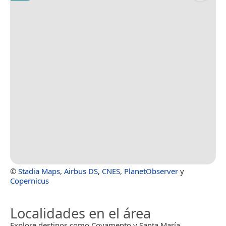
©
Stadia Maps
,
Airbus DS
,
CNES
,
PlanetObserver
y
Copernicus
Localidades en el área
Explore destinos como Coyamento y Santa María.