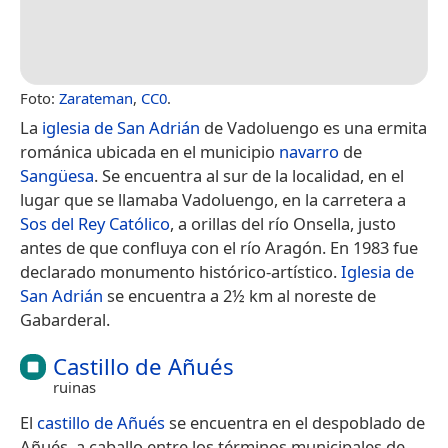
Foto:
Zarateman
,
CC0
.
La
iglesia de San Adrián
de Vadoluengo es una ermita
románica ubicada en el municipio
navarro
de
Sangüesa
. Se encuentra al sur de la localidad, en el
lugar que se llamaba Vadoluengo, en la carretera a
Sos del Rey Católico
, a orillas del río Onsella, justo
antes de que confluya con el río Aragón.​ En 1983 fue
declarado monumento histórico-artístico.
Iglesia de
San Adrián
se encuentra a 2½ km al noreste de
Gabarderal.
Castillo de Añués
ruinas
El
castillo de Añués
se encuentra en el despoblado de
Añués,​ a caballo entre los términos municipales de