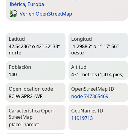
ibérica
,
Europa
Ver en Open­Street­Map
Latitud
Longitud
42.54236° o 42° 32′ 33″
-1.29886° o 1° 17′ 56″
norte
oeste
Población
Altitud
140
431 metros (1,414 pies)
Open location code
Open­Street­Map ID
8CJWGPR2+WF
node 747365469
Característica Open­
Geo­Names ID
Street­Map
11919713
place=­hamlet