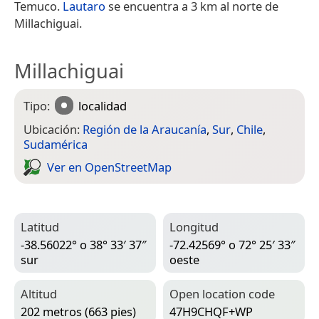
Temuco.
Lautaro
se encuentra a 3 km al norte de
Millachiguai.
Millachiguai
Tipo:
localidad
Ubicación:
Región de la Araucanía
,
Sur
,
Chile
,
Sudamérica
Ver en Open­Street­Map
Latitud
Longitud
-38.56022° o 38° 33′ 37″
-72.42569° o 72° 25′ 33″
sur
oeste
Altitud
Open location code
202 metros (663 pies)
47H9CHQF+WP