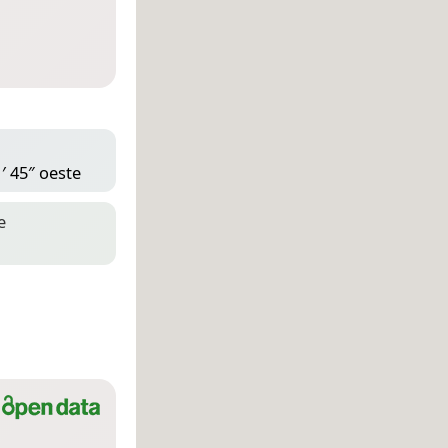
′ 45″ oeste
e