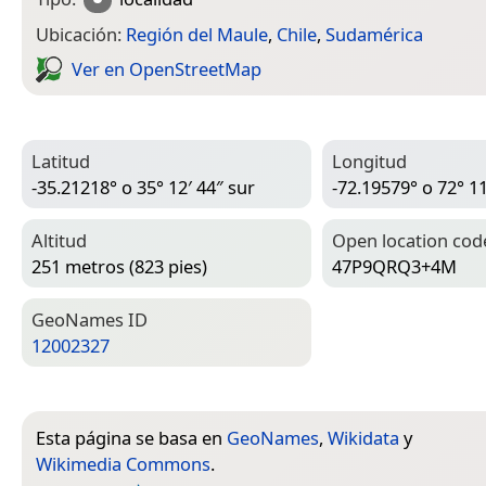
Ubicación:
Región del Maule
,
Chile
,
Sudamérica
Ver en Open­Street­Map
Latitud
Longitud
-35.21218° o 35° 12′ 44″ sur
-72.19579° o 72° 11
Altitud
Open location cod
251 metros (823 pies)
47P9QRQ3+4M
Geo­Names ID
12002327
Esta página se basa en
GeoNames
,
Wikidata
y
Wikimedia Commons
.