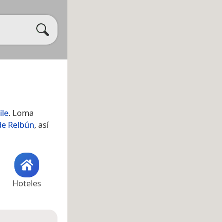
ile
. Loma
e Relbún
, así
Hoteles