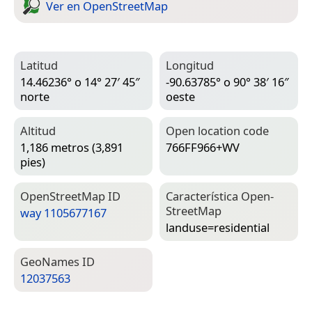
Ver en Open­Street­Map
Latitud
Longitud
14.46236° o 14° 27′ 45″
-90.63785° o 90° 38′ 16″
norte
oeste
Altitud
Open location code
1,186 metros (3,891
766FF966+WV
pies)
Open­Street­Map ID
Característica Open­
Street­Map
way 1105677167
landuse=­residential
Geo­Names ID
12037563