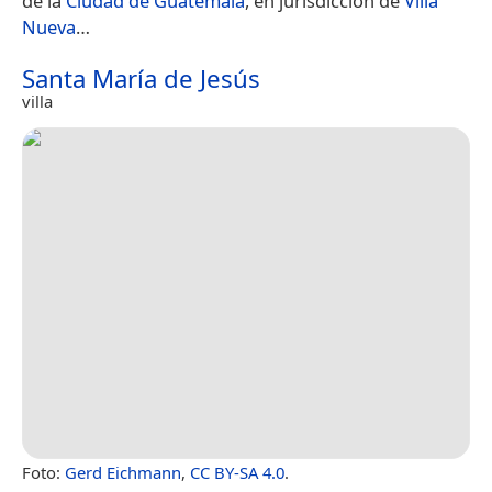
de la
Ciudad de Guatemala
, en jurisdicción de
Villa
Nueva
…
Santa María de Jesús
villa
Foto:
Gerd Eichmann
,
CC BY-SA 4.0
.