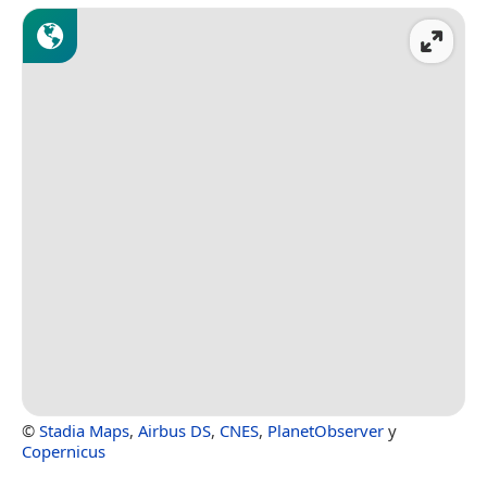
©
Stadia Maps
,
Airbus DS
,
CNES
,
PlanetObserver
y
Copernicus