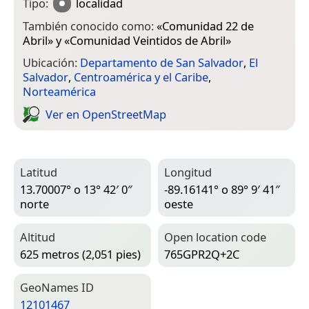
Tipo:
localidad
También conocido como:
«
Comunidad 22 de
Abril
» y «
Comunidad Veintidos de Abril
»
Ubicación:
Departamento de San Salvador
,
El
Salvador
,
Centroamérica y el Caribe
,
Norteamérica
Ver en Open­Street­Map
Latitud
Longitud
13.70007° o 13° 42′ 0″
-89.16141° o 89° 9′ 41″
norte
oeste
Altitud
Open location code
625 metros (2,051 pies)
765GPR2Q+2C
Geo­Names ID
12101467