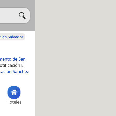
San Salvador
mento de San
tificación El
icación Sánchez
Hoteles