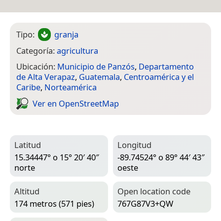
Tipo:
granja
Categoría:
agricultura
Ubicación:
Municipio de Panzós
,
Departamento
de Alta Verapaz
,
Guatemala
,
Centroamérica y el
Caribe
,
Norteamérica
Ver en Open­Street­Map
Latitud
Longitud
15.34447° o 15° 20′ 40″
-89.74524° o 89° 44′ 43″
norte
oeste
Altitud
Open location code
174 metros (571 pies)
767G87V3+QW