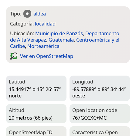
Tipo:
aldea
Categoría:
localidad
Ubicación:
Municipio de Panzós
,
Departamento
de Alta Verapaz
,
Guatemala
,
Centroamérica y el
Caribe
,
Norteamérica
Ver en Open­Street­Map
Latitud
Longitud
15.44917° o 15° 26′ 57″
-89.57889° o 89° 34′ 44″
norte
oeste
Altitud
Open location code
20 metros (66 pies)
767GCCXC+MC
Open­Street­Map ID
Característica Open­