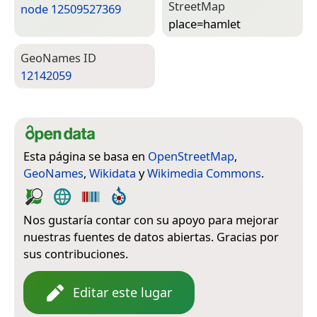
Street­Map
node 12509527369
place=­hamlet
Geo­Names ID
12142059
Esta página se basa en
OpenStreetMap
,
GeoNames
,
Wikidata
y
Wikimedia Commons
.
Nos gustaría contar con su apoyo para mejorar
nuestras fuentes de datos abiertas. Gracias por
sus contribuciones.
Editar este lugar