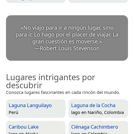
«
No viajo para ir a ningún lugar, sino
para ir. Lo hago por el placer de viajar. La
gran cuestión es moverse.
»
—
Robert Louis Stevenson
Lugares intrigantes por
descubrir
Conozca lugares fascinantes en cada rincón del mundo.
Laguna Languilayo
Laguna de la Cocha
Perú
lago en
Nariño, Colombia
Caribou Lake
Ciénaga Cachimbero
lago en
Alaska
lago en
Colombia