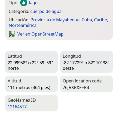
Tipo:
lago
Categoría:
cuerpo de agua
Ubicación:
Provincia de Mayabeque
,
Cuba
,
Caribe
,
Norteamérica
Ver en Open­Street­Map
Latitud
Longitud
22.99958° o 22° 59′ 59″
-82.17729° o 82° 10′ 38″
norte
oeste
Altitud
Open location code
111 metros (364 pies)
76JVXRXF+R3
Geo­Names ID
12164517