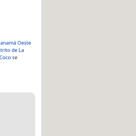
 Panamá Oeste
strito de La
 Coco
se