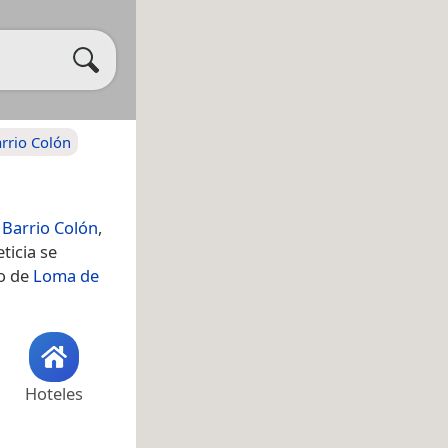
rrio Colón
 Barrio Colón
,
ticia se
mo de
Loma de
Hoteles