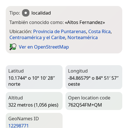
Tipo:
localidad
También conocido como:
«
Altos Fernandez
»
Ubicación:
Provincia de Puntarenas
,
Costa Rica
,
Centroamérica y el Caribe
,
Norteamérica
Ver en Open­Street­Map
Latitud
Longitud
10.1744° o 10° 10′ 28″
-84.86579° o 84° 51′ 57″
norte
oeste
Altitud
Open location code
322 metros (1,056 pies)
762Q54FM+QM
Geo­Names ID
12298771