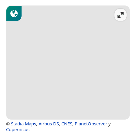
©
Stadia Maps
,
Airbus DS
,
CNES
,
PlanetObserver
y
Copernicus