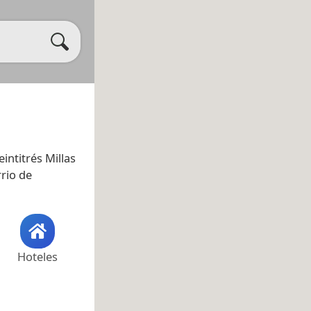
Veintitrés Millas
rrio de
Hoteles