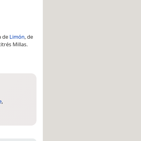
ia de
Limón
, de
trés Millas.
e
,