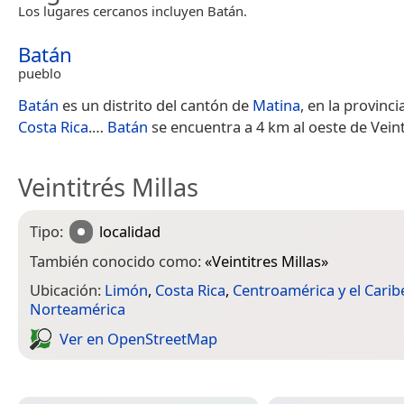
Los lugares cercanos incluyen Batán.
Batán
pueblo
Batán
es un distrito del cantón de
Matina
, en la provinc
Costa Rica
.​…
Batán
se encuentra a 4 km al oeste de Veinti
Veintitrés Millas
Tipo:
localidad
También conocido como:
«
Veintitres Millas
»
Ubicación:
Limón
,
Costa Rica
,
Centroamérica y el Carib
Norteamérica
Ver en Open­Street­Map