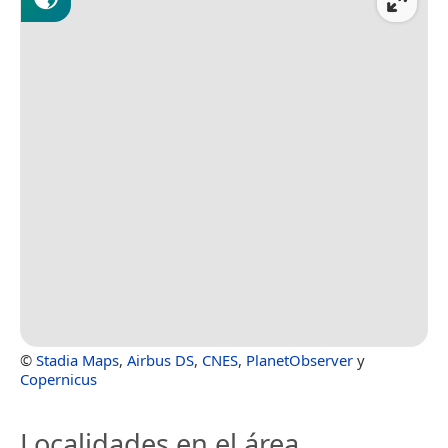
©
Stadia Maps
,
Airbus DS
,
CNES
,
PlanetObserver
y
Copernicus
Localidades en el área