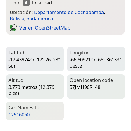
Tipo:
localidad
Ubicación:
Departamento de Cochabamba
,
Bolivia
,
Sudamérica
Ver en Open­Street­Map
Latitud
Longitud
-17.43974° o 17° 26′ 23″
-66.60921° o 66° 36′ 33″
sur
oeste
Altitud
Open location code
3,773 metros (12,379
57JMH96R+48
pies)
Geo­Names ID
12516060