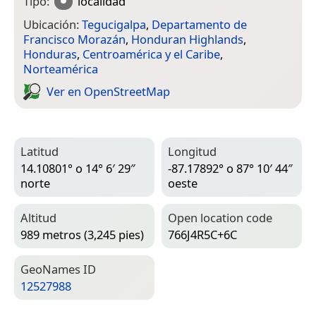
Tipo:
localidad
Ubicación:
Tegucigalpa
,
Departamento de
Francisco Morazán
,
Honduran Highlands
,
Honduras
,
Centroamérica y el Caribe
,
Norteamérica
Ver en Open­Street­Map
Latitud
Longitud
14.10801° o 14° 6′ 29″
-87.17892° o 87° 10′ 44″
norte
oeste
Altitud
Open location code
989 metros (3,245 pies)
766J4R5C+6C
Geo­Names ID
12527988