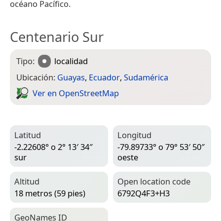
océano Pacífico.
Centenario Sur
Tipo:
localidad
Ubicación:
Guayas
,
Ecuador
,
Sudamérica
Ver en Open­Street­Map
Latitud
Longitud
-2.22608° o 2° 13′ 34″
-79.89733° o 79° 53′ 50″
sur
oeste
Altitud
Open location code
18 metros (59 pies)
6792Q4F3+H3
Geo­Names ID