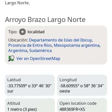
Largo Norte.
Arroyo Brazo Largo Norte
Tipo:
localidad
Ubicación:
Departamento de Islas del Ibicuy
,
Provincia de Entre Ríos
,
Mesopotamia argentina
,
Argentina
,
Sudamérica
Ver en Open­Street­Map
Latitud
Longitud
-33.77509° o 33° 46′ 30″
-58.60955° o 58° 36′ 34″
sur
oeste
Altitud
Open location code
1 metro (3 pies)
48R369FR+X5