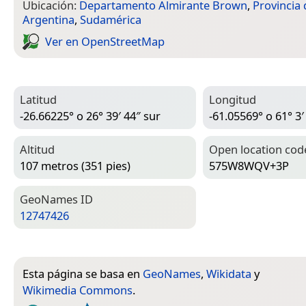
Ubicación:
Departamento Almirante Brown
,
Provincia 
Argentina
,
Sudamérica
Ver en Open­Street­Map
Latitud
Longitud
-26.66225° o 26° 39′ 44″ sur
-61.05569° o 61° 3′
Altitud
Open location cod
107 metros (351 pies)
575W8WQV+3P
Geo­Names ID
12747426
Esta página se basa en
GeoNames
,
Wikidata
y
Wikimedia Commons
.