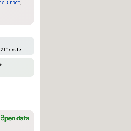
del Chaco
,
 21″ oeste
e