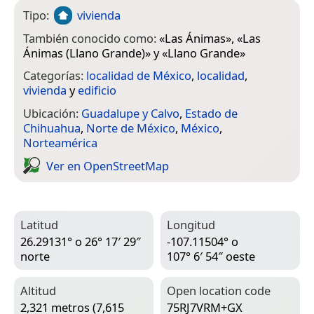
Tipo:
vivienda
También conocido como:
«
Las Ánimas
», «
Las
Ánimas (Llano Grande)
» y «
Llano Grande
»
Categorías:
localidad de México
,
localidad
,
vivienda
y
edificio
Ubicación:
Guadalupe y Calvo
,
Estado de
Chihuahua
,
Norte de México
,
México
,
Norteamérica
Ver en Open­Street­Map
Latitud
Longitud
26.29131° o 26° 17′ 29″
-107.11504° o
norte
107° 6′ 54″ oeste
Altitud
Open location code
2,321 metros (7,615
75RJ7VRM+GX