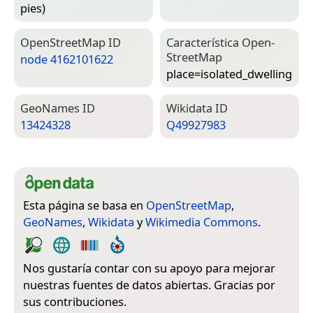
pies)
Open­Street­Map ID
Característica Open­
Street­Map
node 4162101622
place=­isolated_dwelling
Geo­Names ID
Wiki­data ID
13424328
Q49927983
Esta página se basa en
OpenStreetMap
,
GeoNames
,
Wikidata
y
Wikimedia Commons
.
Nos gustaría contar con su apoyo para mejorar
nuestras fuentes de datos abiertas. Gracias por
sus contribuciones.