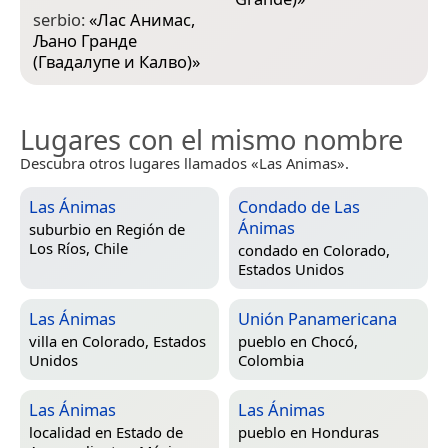
serbio:
«
Лас Анимас,
Љано Гранде
(Гвадалупе и Калво)
»
Lugares con el mismo nombre
Descubra otros lugares llamados «Las Animas».
Las Ánimas
Condado de Las
Ánimas
suburbio en
Región de
Los Ríos, Chile
condado en
Colorado,
Estados Unidos
Las Ánimas
Unión Panamericana
villa en
Colorado, Estados
pueblo en
Chocó,
Unidos
Colombia
Las Ánimas
Las Ánimas
localidad en
Estado de
pueblo en
Honduras