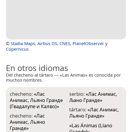
©
Stadia Maps
,
Airbus DS
,
CNES
,
PlanetObserver
y
Copernicus
En otros idiomas
Del checheno al tártaro — «Las Animas» es conocida por
muchos nombres.
checheno:
«
Лас
serbio:
«
Лас Анимас,
Анимас, Льяно Гранде
Љано Гранде
»
(Гвадалупе и Калво)
»
tártaro:
«
Лас Анимас,
checheno:
«
Лас
Льяно Гранде
»
Анимас, Льяно
«
Las Ánimas (Llano
Гранде
»
Grande)
»