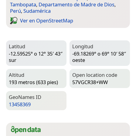
Tambopata
,
Departamento de Madre de Dios
,
Perú
,
Sudamérica
Ver en Open­Street­Map
Latitud
Longitud
-12.59525° o 12° 35′ 43″
-69.18269° o 69° 10′ 58″
sur
oeste
Altitud
Open location code
193 metros (633 pies)
57VGCR38+WW
Geo­Names ID
13458369