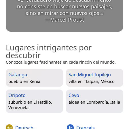
no consiste en buscar nuevos paisajes,
sino en mirar con nuevos ojos.
»
—
Marcel Proust
Lugares intrigantes por
descubrir
Conozca lugares fascinantes en cada rincón del mundo.
Gatanga
San Miguel Topilejo
pueblo en
Kenia
villa en
Tlalpan, México
Oripoto
Cevo
suburbio en
El Hatillo,
aldea en
Lombardía, Italia
Venezuela
Deutsch
Français