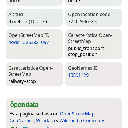
norte
oeste
Altitud
Open location code
3 metros (10 pies)
772CJ9H6+X3
Open­Street­Map ID
Característica Open­
Street­Map
node 12253821057
public_transport=­
stop_position
Característica Open­
Geo­Names ID
Street­Map
13591429
railway=­stop
Esta página se basa en
OpenStreetMap
,
GeoNames
,
Wikidata
y
Wikimedia Commons
.