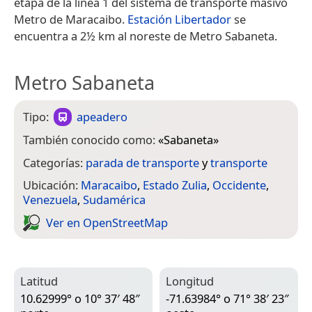
etapa de la línea 1 del sistema de transporte masivo
Metro de Maracaibo.
Estación Libertador
se
encuentra a 2½ km al noreste de Metro Sabaneta.
Metro Sabaneta
Tipo:
apeadero
También conocido como:
«
Sabaneta
»
Categorías:
parada de transporte
y
transporte
Ubicación:
Maracaibo
,
Estado Zulia
,
Occidente
,
Venezuela
,
Sudamérica
Ver en Open­Street­Map
Latitud
Longitud
10.62999° o 10° 37′ 48″
-71.63984° o 71° 38′ 23″