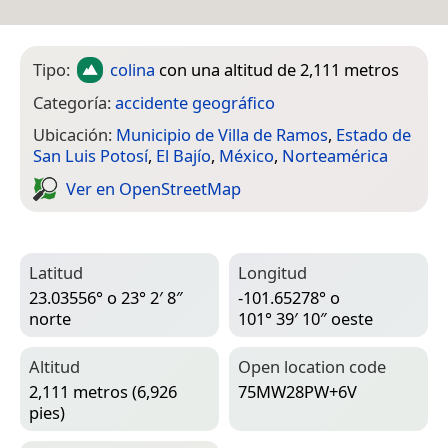
Tipo:
colina
con una altitud de 2,111 metros
Categoría:
accidente geográfico
Ubicación:
Municipio de Villa de Ramos
,
Estado de
San Luis Potosí
,
El Bajío
,
México
,
Norteamérica
Ver en Open­Street­Map
Latitud
Longitud
23.03556° o 23° 2′ 8″
-101.65278° o
norte
101° 39′ 10″ oeste
Altitud
Open location code
2,111 metros (6,926
75MW28PW+6V
pies)