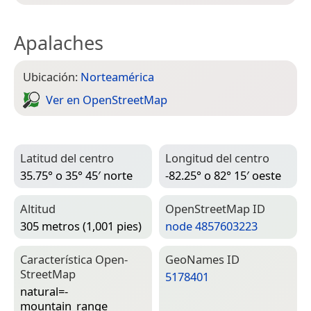
Apalaches
Ubicación:
Norteamérica
Ver en Open­Street­Map
Latitud del centro
Longitud del centro
35.75° o 35° 45′ norte
-82.25° o 82° 15′ oeste
Altitud
Open­Street­Map ID
305 metros (1,001 pies)
node 4857603223
Característica Open­
Geo­Names ID
Street­Map
5178401
natural=­
mountain_range