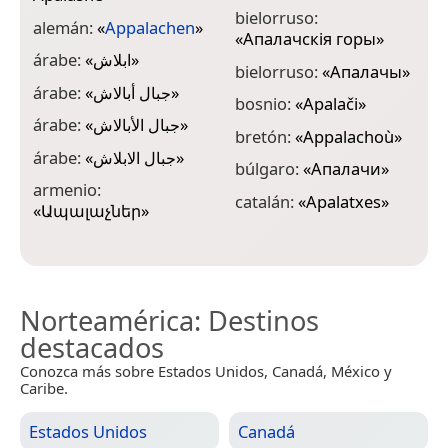
p
bielorruso:
alemán:
«
Appalachen
»
«
Апалачскія горы
»
c
árabe:
«
ابلاش
»
p
bielorruso:
«
Апалачы
»
árabe:
«
جبال أبالاش
»
c
bosnio:
«
Apalači
»
S
árabe:
«
جبال الأبالاش
»
bretón:
«
Appalachoù
»
c
árabe:
«
جبال الابلاش
»
búlgaro:
«
Апалачи
»
c
armenio:
catalán:
«
Apalatxes
»
«
Ապալաչներ
»
c
Norteamérica
: Destinos
destacados
Conozca más sobre Estados Unidos, Canadá, México y
Caribe.
Estados Unidos
Canadá