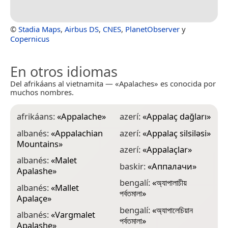
©
Stadia Maps
,
Airbus DS
,
CNES
,
PlanetObserver
y
Copernicus
En otros idiomas
Del afrikáans al vietnamita — «Apalaches» es conocida por
muchos nombres.
afrikáans:
«
Appalache
»
azerí:
«
Appalaç dağları
»
c
A
albanés:
«
Appalachian
azerí:
«
Appalaç silsiləsi
»
Mountains
»
c
azerí:
«
Appalaçlar
»
A
albanés:
«
Malet
baskir:
«
Аппалачи
»
Apalashe
»
c
A
bengalí:
«
অ্যাপালাচীয়
albanés:
«
Mallet
পর্বতমালা
»
Apalaçe
»
c
h
bengalí:
«
অ্যাপালেচিয়ান
albanés:
«
Vargmalet
পর্বতমালা
»
Apalashe
»
c