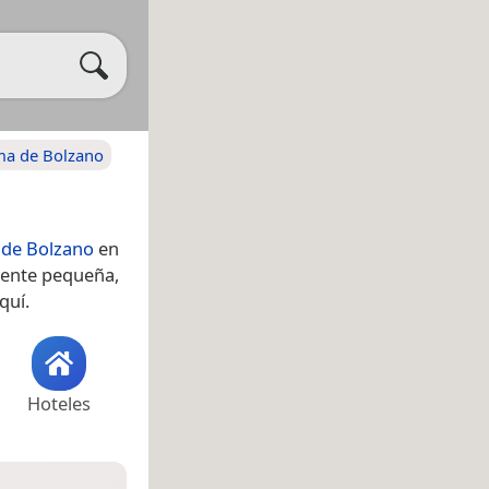
ma de Bolzano
 de Bolzano
en
mente pequeña,
quí.
Hoteles