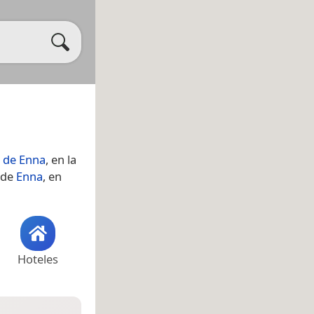
a de Enna
, en la
 de
Enna
, en
Hoteles