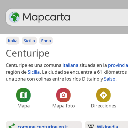
Italia
Sicilia
Enna
Centuripe
Centuripe es una comuna
italiana
situada en la
provinci
región de
Sicilia
. La ciudad se encuentra a 61 kilómetros
una zona con colinas entre los ríos Dittaino y
Salso
.
Mapa
Mapa foto
Direcciones
comune.centuripe.en.it
Wikipedia