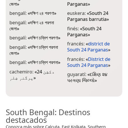
জেলা
»
Parganas
»
P
bengalí:
«
দক্ষিণ ২৪ পরগণা
»
euskera:
«
South 24
i
Parganas barrutia
»
P
bengalí:
«
দক্ষিণ ২৪ পরগনা
জেলা
»
finés:
«
South 24
i
Parganas
»
2
bengalí:
«
দক্ষিণ চব্বিশ পরগণা
»
francés:
«
district de
i
bengalí:
«
দক্ষিণ চব্বিশ পরগনা
South 24 Parganas
»
2
জেলা
»
francés:
«
District de
j
bengalí:
«
দক্ষিণ চব্বিশ পরগনা
»
South 24 Parganas
»
cachemiro:
«
دکشِن 24
guyaratí:
«
દક્ષિણ ૨૪
m
پرگنہٕ ضِلہٕ
»
પરગણા જિલ્લો
»
പ
South Bengal
: Destinos
destacados
Conozca más sobre Calcuta, East Kolkata, Southern