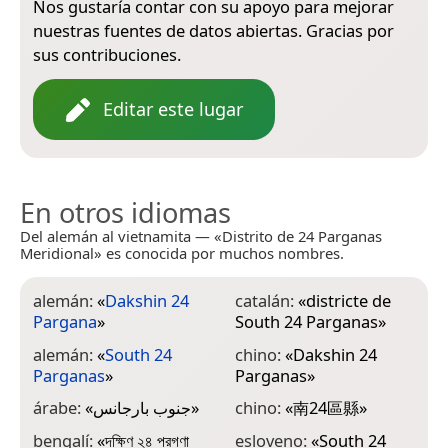
Nos gustaría contar con su apoyo para mejorar
nuestras fuentes de datos abiertas. Gracias por
sus contribuciones.
Editar este lugar
En otros idiomas
Del alemán al vietnamita — «Distrito de 24 Parganas
Meridional» es conocida por muchos nombres.
alemán:
«
Dakshin 24
catalán:
«
districte de
h
Pargana
»
South 24 Parganas
»
ज
alemán:
«
South 24
chino:
«
Dakshin 24
h
Parganas
»
Parganas
»
i
árabe:
«
جنوب بارجانس
»
chino:
«
南24區縣
»
P
bengalí:
«
দক্ষিণ ২৪ পরগণা
esloveno:
«
South 24
i